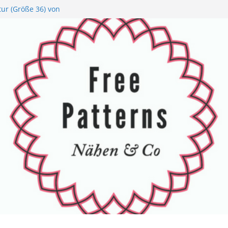
tur (Größe 36) von
tinette – 100%
säckchen von
t
n von Buttinette