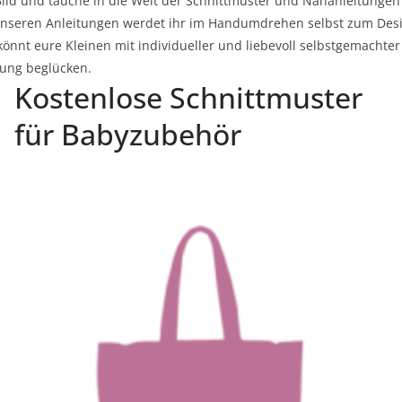
Bild und tauche in die Welt der Schnittmuster und Nähanleitungen 
unseren Anleitungen werdet ihr im Handumdrehen selbst zum Des
önnt eure Kleinen mit individueller und liebevoll selbstgemachter
dung beglücken.
Kostenlose Schnittmuster
für Babyzubehör