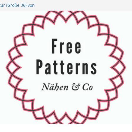
tur (Größe 36) von
tinette – 100%
säckchen von
t
n von Buttinette