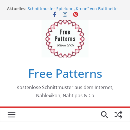
Zum
Aktuelles:
Schnittmuster Spieluhr „Krone“ von Buttinette –
Inhalt
100% gratis
springen
Kostenloses Schnittmuster Weihnachtssäckchen
von Buttinette
Wie du dich nachhaltiger kleiden kannst
Gratis Schnittmuster Glücksschweinchen von
Buttinette
Schnittmuster Business Kleid mit Garnitur
(Größe 36) von sisterMAG – 100% gratis
Free Patterns
Kostenlose Schnittmuster aus dem Internet,
Nählexikon, Nähtipps & Co